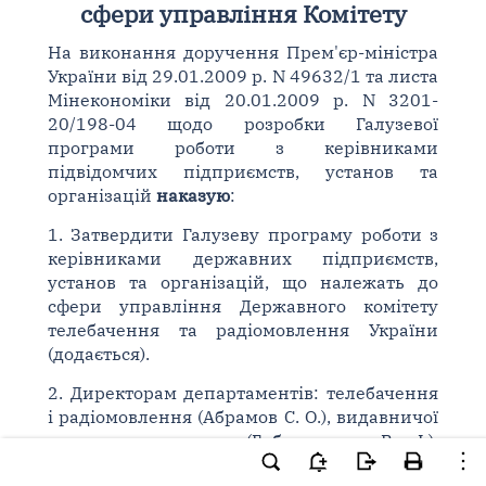
сфери управління Комітету
На виконання доручення Прем'єр-міністра
України від 29.01.2009 р. N 49632/1 та листа
Мінекономіки від 20.01.2009 р. N 3201-
20/198-04 щодо розробки Галузевої
програми роботи з керівниками
підвідомчих підприємств, установ та
організацій
наказую
:
1. Затвердити Галузеву програму роботи з
керівниками державних підприємств,
установ та організацій, що належать до
сфери управління Державного комітету
телебачення та радіомовлення України
(додається).
2. Директорам департаментів: телебачення
і радіомовлення (Абрамов С. О.), видавничої
справи та преси (Бабилюлько В. І.),
фінансово-економічного (Кравченко Д. В.)