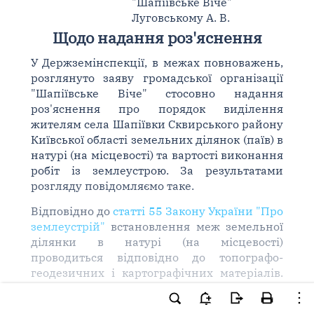
"Шапіївське Віче"
Луговському А. В.
Щодо надання роз'яснення
У Держземінспекції, в межах повноважень,
розглянуто заяву громадської організації
"Шапіївське Віче" стосовно надання
роз'яснення про порядок виділення
жителям села Шапіївки Сквирського району
Київської області земельних ділянок (паїв) в
натурі (на місцевості) та вартості виконання
робіт із землеустрою. За результатами
розгляду повідомляємо таке.
Відповідно до
статті 55 Закону України "Про
землеустрій"
встановлення меж земельної
ділянки в натурі (на місцевості)
проводиться відповідно до топографо-
геодезичних і картографічних матеріалів.
Встановлення меж земельної ділянки
здійснюється на основі технічної