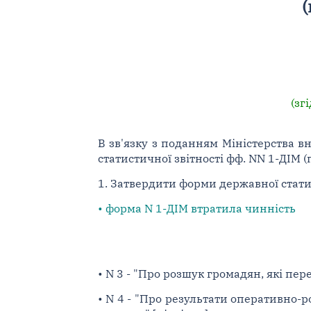
(
(зг
В зв'язку з поданням Міністерства в
статистичної звітності фф. NN 1-ДІМ (пр
1. Затвердити форми державної статист
• форма N 1-ДІМ втратила чинність
• N 3 - "Про розшук громадян, які пере
• N 4 - "Про результати оперативно-р