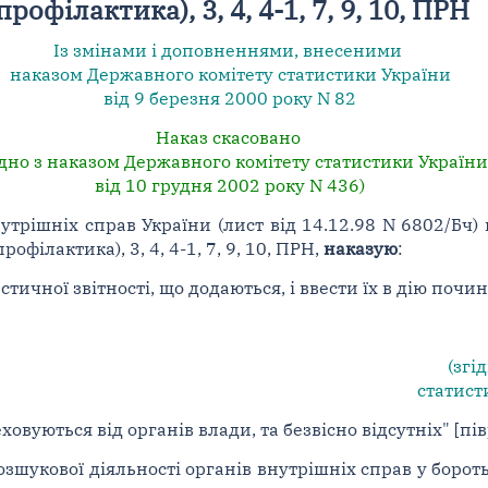
профілактика), 3, 4, 4-1, 7, 9, 10, ПРН
Із змінами і доповненнями, внесеними
наказом Державного комітету статистики України
від 9 березня 2000 року N 82
Наказ скасовано
ідно з наказом Державного комітету статистики України
від 10 грудня 2002 року N 436)
нутрішніх справ України (лист від 14.12.98 N 6802/Бч
офілактика), 3, 4, 4-1, 7, 9, 10, ПРН,
наказую
:
ичної звітності, що додаються, і ввести їх в дію почина
(згі
статисти
ховуються від органів влади, та безвісно відсутніх" [пів
озшукової діяльності органів внутрішніх справ у бороть