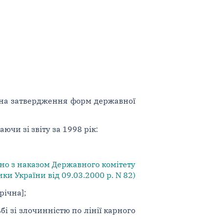
) на затвердження форм державної
ючи зі звіту за 1998 рік:
дно з наказом Державного комітету
ки України від 09.03.2000 р. N 82)
річна];
бі зі злочинністю по лінії карного