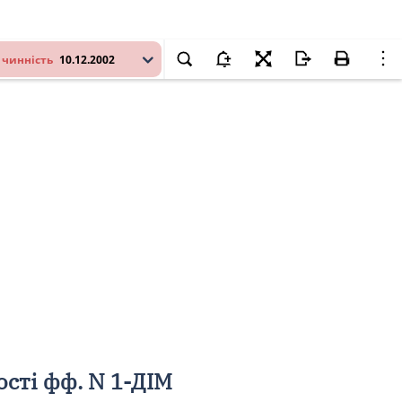
 чинність
10.12.2002
сті фф. N 1-ДІМ