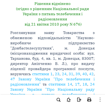
Рішення відмінено
(згідно з рішенням Національної ради
України з питань телебачення і
радіомовлення
від 21 квітня 2010 року N 676)
Розглянувши заяву Товариства з
обмеженою відповідальністю "Науково-
виробниче підприємство
"Донбастелесупутник", м. Донецьк
(місцезнаходження юридичної особи: вул.
Тарханова, буд. 4, кв. 1, м. Донецьк, 83007;
директор Аніпченко В. Л.), про видачу
ліцензії провайдера програмної послуги,
керуючись
статтями 1
,
23
,
24
,
31
,
39
,
40
,
42
,
47 Закону України "Про телебачення і
радіомовлення"
та
статтями 14
,
17
,
18
,
24
Закону України "Про Національну раду
України з питань телебачення і
радіомовлення"
,
рішеннями Національної
ради від 08.10.2008 N 1741
та
від