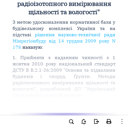
радіоізотопного вимірювання
щільності та вологості"
З метою удосконалення нормативної бази у
будівельному комплексі України та на
підставі
рішення науково-технічної ради
Мінрегіонбуду від 14 грудня 2009 року N
178
наказую
:
1. Прийняти з наданням чинності з 1
жовтня 2010 року національний стандарт
ДСТУ Б В.2.1-26:2009 "Основи та підвалини
будинків і споруд. Ґрунти. Методи
радіоізотопного вимірювання щільності та
вологості", розроблений ДП "Український
державний головний науково