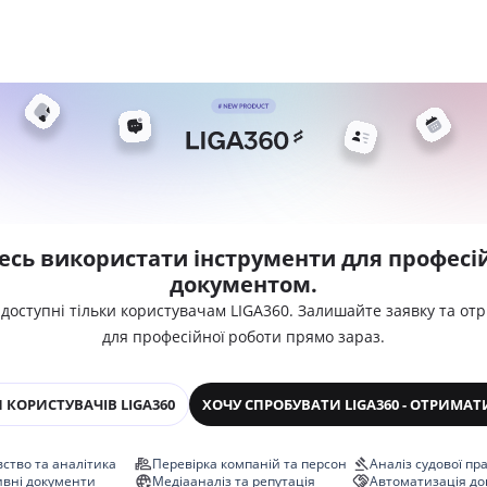
есь використати інструменти для професій
документом.
 доступні тільки користувачам LIGA360. Залишайте заявку та от
для професійної роботи прямо зараз.
 КОРИСТУВАЧІВ LIGA360
ХОЧУ СПРОБУВАТИ LIGA360 - ОТРИМАТ
ство та аналітика
Перевірка компаній та персон
Аналіз судової пр
ивні документи
Медіааналіз та репутація
Автоматизація до