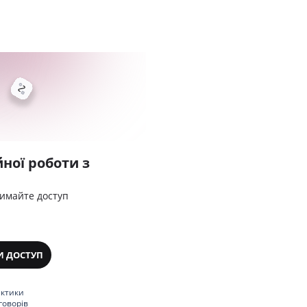
ної роботи з
римайте доступ
И ДОСТУП
актики
говорів