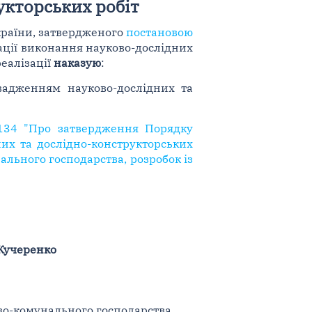
укторських робіт
країни, затвердженого
постановою
зації виконання науково-дослідних
реалізації
наказую
:
вадженням науково-дослідних та
 134 "Про затвердження Порядку
их та дослідно-конструкторських
льного господарства, розробок із
 Кучеренко
во-комунального господарства