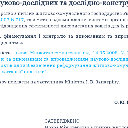
ково-дослідних та дослідно-констр
ерство з питань житлово-комунального господарства У
.2007 N 717
, та з метою вдосконалення системи органі
 підвищення ефективності використання коштів для їх 
, фінансування і контролю за виконанням та впро
додається.
ність,
наказ Мінжитлокомунгоспу від 14.05.2008 N
лю за виконанням та впровадженням науково-дослідн
 актів для забезпечення реформування житлово-комуна
і житлової політики"
.
зу покласти на заступника Міністра І. В. Запатріну.
О. Ю.
ЗАТВЕРДЖЕНО
Наказ Міністерства з питань житло