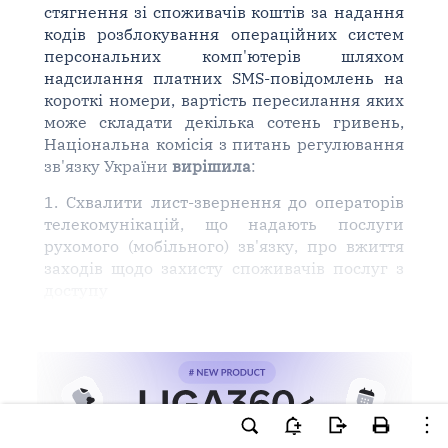
стягнення зі споживачів коштів за надання
кодів розблокування операційних систем
персональних комп'ютерів шляхом
надсилання платних SMS-повідомлень на
короткі номери, вартість пересилання яких
може складати декілька сотень гривень,
Національна комісія з питань регулювання
зв'язку України
вирішила
:
1. Схвалити лист-звернення до операторів
телекомунікацій, що надають послуги
рухомого (мобільного) зв'язку, про вжиття
заходів щодо захисту споживачів послуг з
доступу