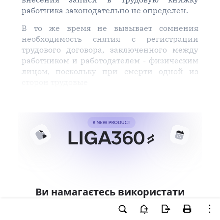
работника законодательно не определен.
В то же время не вызывает сомнения
необходимость снятия с регистрации
трудового договора, заключенного между
работником и работодателем - физическим
лицом, поскольку при смерти одной из
сторон трудовые
Ви намагаєтесь використати
інструменти для професійної
роботи з документом.