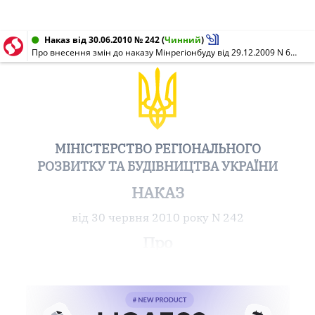
Наказ від 30.06.2010 № 242
(
Чинний
)
Про внесення змін до наказу Мінрегіонбуду від 29.12.2009 N 694 "Про прийняття національного стандарту ДСТУ Б В.2.6-2:2009 "Конструкції будинків і споруд. Вироби бетонні і залізобетонні. Загальні технічні умови"
МІНІСТЕРСТВО РЕГІОНАЛЬНОГО
РОЗВИТКУ ТА БУДІВНИЦТВА УКРАЇНИ
НАКАЗ
від 30 червня 2010 року N 242
Про