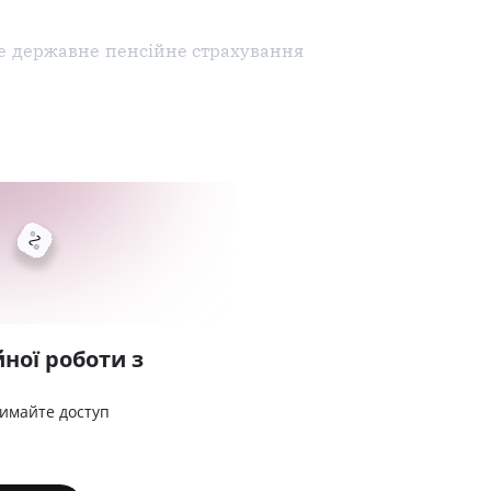
ве державне пенсійне страхування
ної роботи з
римайте доступ