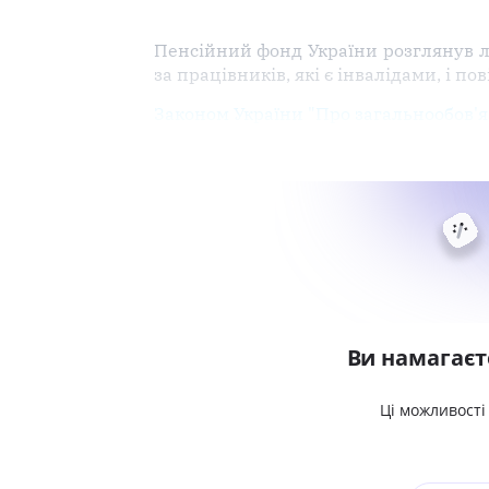
Пенсійний фонд України розглянув л
за працівників, які є інвалідами, і по
Законом України "Про загальнообов'
Ви намагаєт
Ці можливості