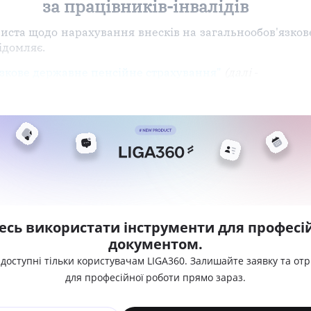
за працівників-інвалідів
иста щодо нарахування внесків на загальнообов'язко
відомляє.
язкове державне пенсійне страхування"
(далі
-
есь використати інструменти для професій
документом.
 доступні тільки користувачам LIGA360. Залишайте заявку та от
для професійної роботи прямо зараз.