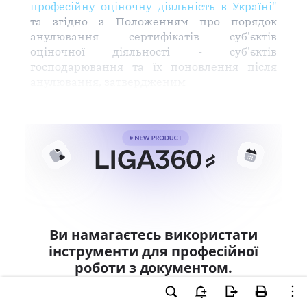
професійну оціночну діяльність в Україні"
та згідно з Положенням про порядок
анулювання сертифікатів суб'єктів
оціночної діяльності - суб'єктів
господарювання та їх поновлення після
анулювання, затвердженим
Ви намагаєтесь використати
інструменти для професійної
роботи з документом.
Ці можливості доступні тільки користувачам
LIGA360. Залишайте заявку та отримайте