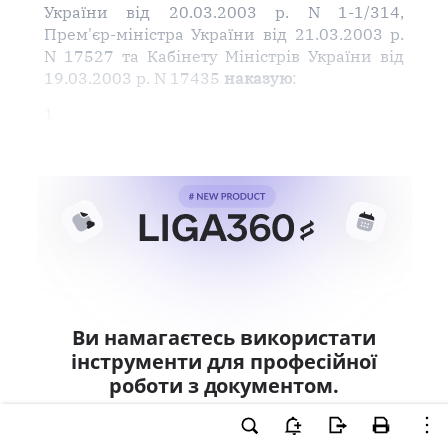
України від 20.03.2003 р. N 1-1/314,
Прем'єр-міністра України від 21.03.2003 р.
N 17527 та Кабінету Міністрів України від
19.03.2003 р. N 17435
наказую
:
1
Ви намагаєтесь використати
інструменти для професійної
роботи з документом.
Ці можливості доступні тільки користувачам
LIGA360. Залишайте заявку та отримайте