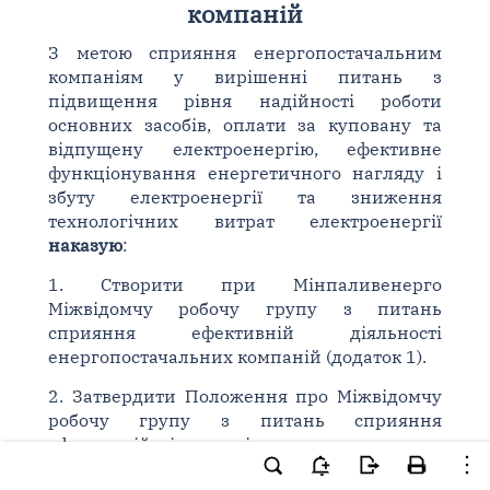
компаній
З метою сприяння енергопостачальним
компаніям у вирішенні питань з
підвищення рівня надійності роботи
основних засобів, оплати за куповану та
відпущену електроенергію, ефективне
функціонування енергетичного нагляду і
збуту електроенергії та зниження
технологічних витрат електроенергії
наказую
:
1. Створити при Мінпаливенерго
Міжвідомчу робочу групу з питань
сприяння ефективній діяльності
енергопостачальних компаній (додаток 1).
2. Затвердити Положення про Міжвідомчу
робочу групу з питань сприяння
ефективній діяльності енергопостачальних
компаній (додаток 2).