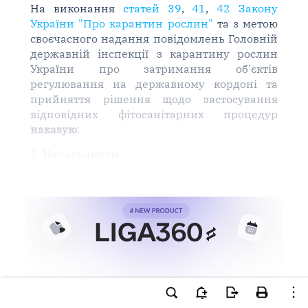
На виконання
статей 39
,
41
,
42 Закону
України "Про карантин рослин"
та з метою
своєчасного надання повідомлень Головній
державній інспекції з карантину рослин
України про затримання об'єктів
регулювання на державному кордоні та
прийняття рішення щодо застосування
відповідних фітосанітарних процедур
наказую
:
1. Начальникам
Ви намагаєтесь використати