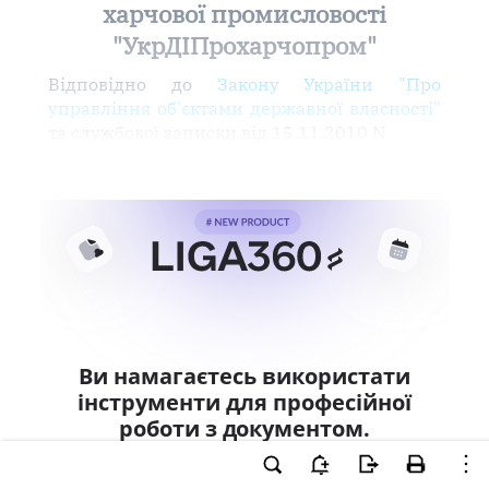
харчової промисловості
"УкрДІПрохарчопром"
Відповідно до
Закону України "Про
управління об'єктами державної власності"
та службової записки від 15.11.2010 N
Ви намагаєтесь використати
інструменти для професійної
роботи з документом.
Ці можливості доступні тільки користувачам
LIGA360. Залишайте заявку та отримайте