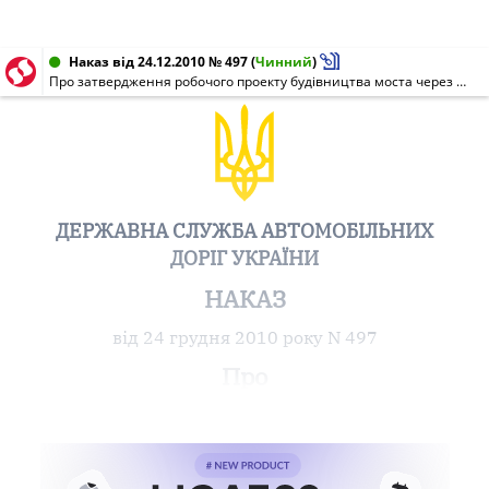
Наказ від 24.12.2010 № 497
(
Чинний
)
Про затвердження робочого проекту будівництва моста через р. Молниця на км 20 + 399 автомобільної дороги Чернівці - Герца - КПП "Дяківці", Чернівецька область
ДЕРЖАВНА СЛУЖБА АВТОМОБІЛЬНИХ
ДОРІГ УКРАЇНИ
НАКАЗ
від 24 грудня 2010 року N 497
Про