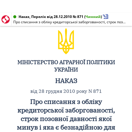
Наказ, Перелік від 28.12.2010 № 871
(
Чинний
)
Про списання з обліку кредиторської заборгованості, строк позовної давності якої минув і яка є безнадійною для погашення
МІНІСТЕРСТВО АГРАРНОЇ ПОЛІТИКИ
УКРАЇНИ
НАКАЗ
від 28 грудня 2010 року N 871
Про списання з обліку
кредиторської заборгованості,
строк позовної давності якої
минув і яка є безнадійною для