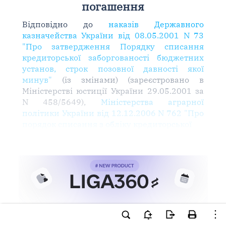
погашення
Відповідно до
наказів Державного
казначейства України від 08.05.2001 N 73
"Про затвердження Порядку списання
кредиторської заборгованості бюджетних
установ, строк позовної давності якої
минув"
(із змінами) (зареєстровано в
Міністерстві юстиції України 29.05.2001 за
N 458/5649),
Міністерства аграрної
політики України від 12.12.2006 N 762 "Про
порядок списання з обліку кредиторської