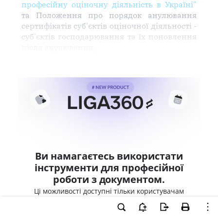
професійну оціночну діяльність в Україні"
та Положення про порядок анулювання
сертифікатів суб'єктів оціночної діяльності -
суб'єктів господарювання та їх поновлення
після анулювання,
Ви намагаєтесь використати
інструменти для професійної
роботи з документом.
Ці можливості доступні тільки користувачам
LIGA360. Залишайте заявку та отримайте
доступ для професійної роботи прямо зараз.