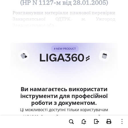
(НР N 1127-м від 28.01.2005)
Розглянувши матеріали планової перевірки
Закарпатської ОДТРК, м. Ужгород
Закарпатської обл.,
Ви намагаєтесь використати
інструменти для професійної
роботи з документом.
Ці можливості доступні тільки користувачам
LIGA360. Залишайте заявку та отримайте
доступ для професійної роботи прямо зараз.