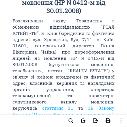
мовлення (НР N 0412-м від
30.01.2008)
Розглянувши заяву Товариства з
обмеженою відповідальністю "РЄАЛ
ІСТЕЙТ-ТВ", м. Київ (юридична та фактична
адреси: вул. Хрещатик, буд. 7/11, м. Київ,
01601; генеральний директор Ганна
Вікторівна Чайка), про переоформлення
ліцензії на мовлення НР N 0412-м від
30.01.2008 (супутникове мовлення,
телебачення, логотип: "REALTV ESTATE") у
зв'язку зі зміною юридичної та фактичної
адрес, власників, керівних та наглядових
органів управління, оператора
телекомунікацій та параметрів
супутникового каналу мовлення,
керуючись
статтями 31
та
35 Закону
України "Про телебачення і радіомовлення"
,
статтями 18
та
24 Закону України "Про
Національну раду України з питань