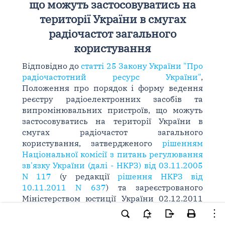
що можуть застосовуватись на
території України в смугах
радіочастот загального
користування
Відповідно до
статті 25 Закону України "Про
радіочастотний ресурс України"
,
Положення про порядок і форму ведення
реєстру радіоелектронних засобів та
випромінювальних пристроїв, що можуть
застосовуватись на території України в
смугах радіочастот загального
користування, затвердженого
рішенням
Національної комісії з питань регулювання
зв'язку України (далі - НКРЗ) від 03.11.2005
N 117
(у редакції
рішення НКРЗ від
10.11.2011 N 637
) та зареєстрованого
Міністерством юстиції України 02.12.2011
за N 1391/20129, Національна комісія, що
здійснює державне регулювання у сфері