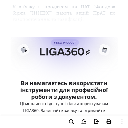
У зв'язку з продажем на ПАТ "Фондова
біржа "ІННЕКС" пакета акцій ПрАТ по
газопостачанню та газифікації
Ви намагаєтесь використати
інструменти для професійної
роботи з документом.
Ці можливості доступні тільки користувачам
LIGA360. Залишайте заявку та отримайте
доступ для професійної роботи прямо зараз.