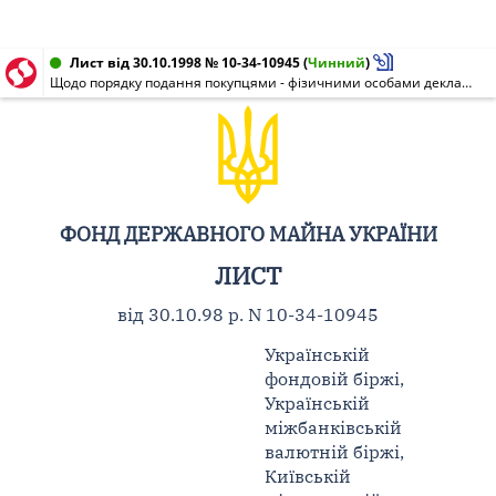
Лист від 30.10.1998 № 10-34-10945
(
Чинний
)
Щодо порядку подання покупцями - фізичними особами декларацій про доходи в ході проведення продажу на фондових біржах пакетів акцій, що належать державі, ВАТ
ФОНД ДЕРЖАВНОГО МАЙНА УКРАЇНИ
ЛИСТ
від 30.10.98 р. N 10-34-10945
Українській
фондовій біржі,
Українській
міжбанківській
валютній біржі,
Київській