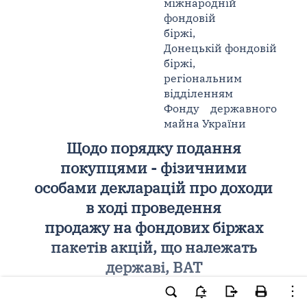
міжнародній
фондовій
біржі,
Донецькій фондовій
біржі,
регіональним
відділенням
Фонду державного
майна України
Щодо порядку подання
покупцями - фізичними
особами декларацій про доходи
в ході проведення
продажу на фондових біржах
пакетів акцій, що належать
державі, ВАТ
На виконання
пункту 1 статті 21 Закону
України "Про приватизацію майна