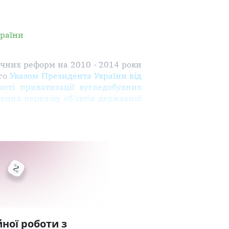
країни
чних реформ на 2010 - 2014 роки
ого
Указом Президента України від
ості приватизації вугледобувних
ення переліку об'єктів державної
ної роботи з