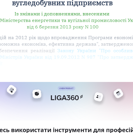
вугледобувних підприємств
Із змінами і доповненнями, внесеними
Міністерства енергетики та вугільної промисловості У
від 6 березня 2013 року N 100
дій на 2012 рік щодо впровадження Програми економі
роможна економіка, ефективна держава", затверджен
безпечення реалізації
Закону України "Про особлив
Міністрів України від 19.09.2012 N 987 "Про затвердж
ї
есь використати інструменти для професій