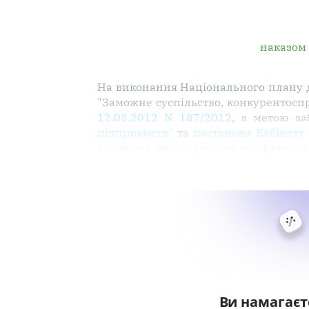
наказом 
На виконання Національного плану 
"Заможне суспільство, конкурентосп
12.03.2012 N 187/2012
, з метою за
підприємств"
та
постанови Кабінету 
власності, які підлягають приватизаці
Ви намагаєт