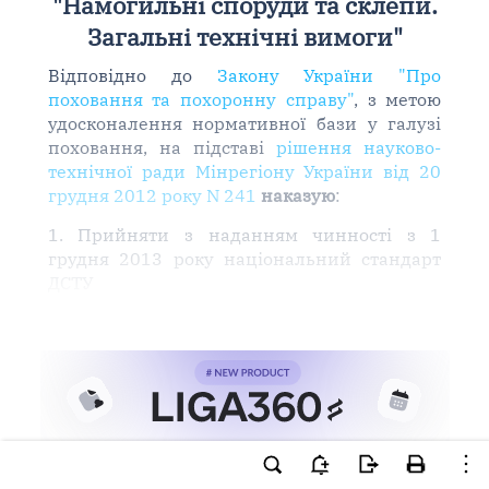
"Намогильні споруди та склепи.
Загальні технічні вимоги"
Відповідно до
Закону України "Про
поховання та похоронну справу"
, з метою
удосконалення нормативної бази у галузі
поховання, на підставі
рішення науково-
технічної ради Мінрегіону України від 20
грудня 2012 року N 241
наказую
:
1. Прийняти з наданням чинності з 1
грудня 2013 року національний стандарт
ДСТУ