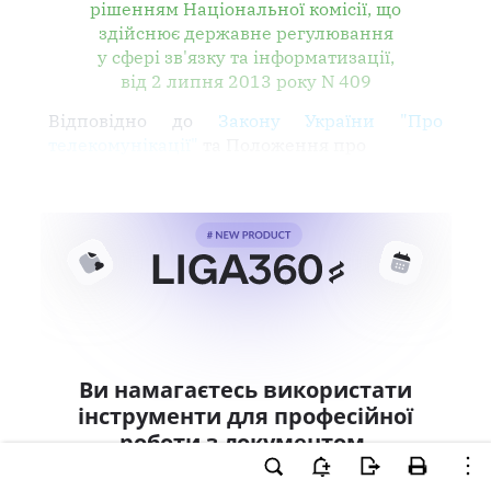
рішенням Національної комісії, що
здійснює державне регулювання
у сфері зв'язку та інформатизації,
від 2 липня 2013 року N 409
Відповідно до
Закону України "Про
телекомунікації"
та Положення про
Ви намагаєтесь використати
інструменти для професійної
роботи з документом.
Ці можливості доступні тільки користувачам