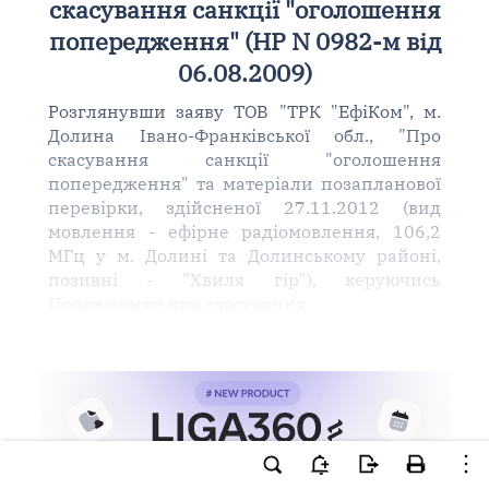
скасування санкції "оголошення
попередження" (НР N 0982-м від
06.08.2009)
Розглянувши заяву ТОВ "ТРК "ЕфіКом", м.
Долина Івано-Франківської обл., "Про
скасування санкції "оголошення
попередження" та матеріали позапланової
перевірки, здійсненої 27.11.2012 (вид
мовлення - ефірне радіомовлення, 106,2
МГц у м. Долині та Долинському районі,
позивні - "Хвиля гір"), керуючись
Положенням про скасування