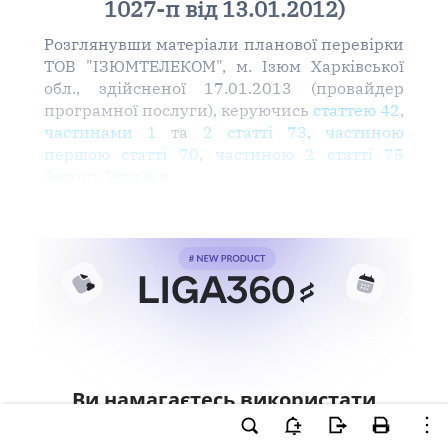
1027-п від 13.01.2012)
Розглянувши матеріали планової перевірки
ТОВ "ІЗЮМТЕЛЕКОМ", м. Ізюм Харківської
обл., здійсненої 17.01.2013 (провайдер
програмної послуги), керуючись
статтею 42
,
частинами 1
та
2 статті 73
,
частиною
першою статті 70
,
частиною 2 статті 75
Закону України
Ви намагаєтесь використати
інструменти для професійної
роботи з документом.