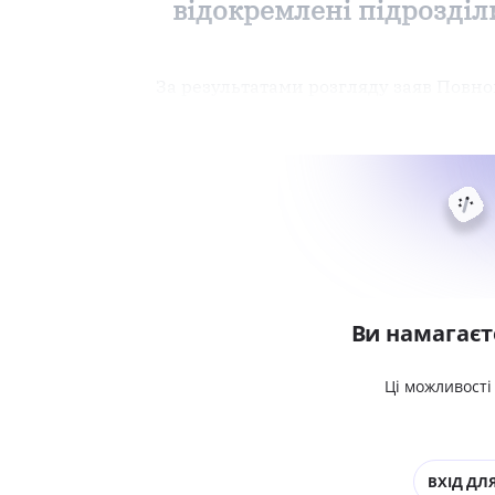
відокремлені підрозділи
За результатами розгляду заяв Повного
Ви намагаєт
Ці можливості
ВХІД ДЛЯ