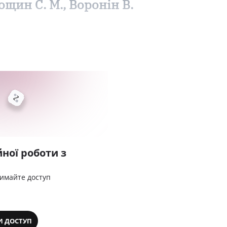
ощин С. М., Воронін В.
ної роботи з
римайте доступ
И ДОСТУП