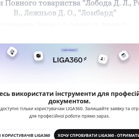
 Повного товариства "Лобода Д. Л., Р
В., Лежньов Д. О., "Ломбард"
 товариства "Лобода Д. Л., Рощин С. М., Воронін В
есь використати інструменти для професій
документом.
 доступні тільки користувачам LIGA360. Залишайте заявку та от
для професійної роботи прямо зараз.
 КОРИСТУВАЧІВ LIGA360
ХОЧУ СПРОБУВАТИ LIGA360 - ОТРИМАТ