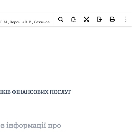
Про внесення до Державного реєстру фінансових установ інформації про відокремлені підрозділи Повного товариства "Лобода Д. Л., Рощин С. М., Воронін В. В., Лежньов Д. О., "Ломбард"
НКІВ ФІНАНСОВИХ ПОСЛУГ
в інформації про