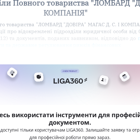
іли Повного товариства "ЛОМБАРД "ДО
КОМПАНІЯ"
ого товариства "ЛОМБАРД "ДОВІРА" МАГАС Д. С. І КОМП
ії про відокремлені підрозділи юридичної особи від 0
012) та документів, поданих заявником, відповідно до
уги та державне регулювання ринків фінансових
есь використати інструменти для професій
документом.
 доступні тільки користувачам LIGA360. Залишайте заявку та от
для професійної роботи прямо зараз.