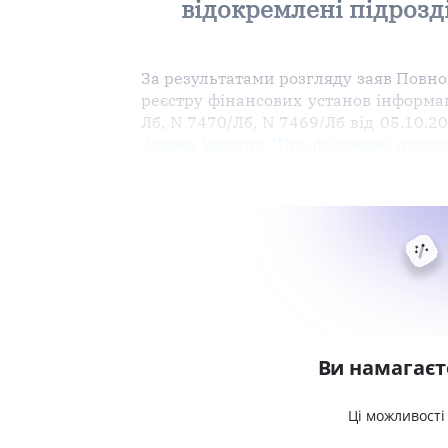
відокремлені підрозд
За результатами розгляду заяв Повн
реєстру фінансових установ інформац
Лб, N 7470/Лб, N 7469/Лб від 05.10.2
Закону України "Про фінансові посл
Ви намагаєт
Ці можливості