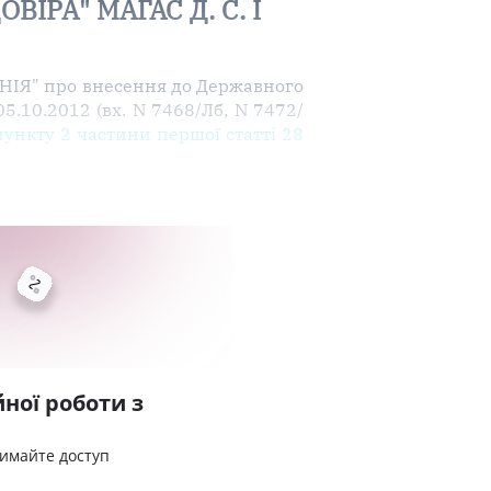
ВІРА" МАГАС Д. С. І
АНІЯ" про внесення до Державного
5.10.2012 (вх. N 7468/Лб, N 7472/
пункту 2 частини першої статті 28
ної роботи з
римайте доступ