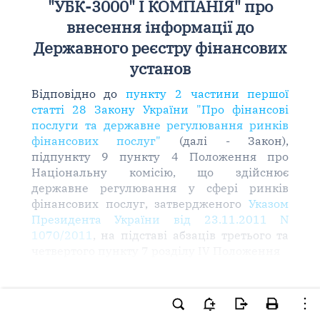
"УБК-3000" І КОМПАНІЯ" про
внесення інформації до
Державного реєстру фінансових
установ
Відповідно до
пункту 2 частини першої
статті 28 Закону України "Про фінансові
послуги та державне регулювання ринків
фінансових послуг"
(далі - Закон),
підпункту 9 пункту 4 Положення про
Національну комісію, що здійснює
державне регулювання у сфері ринків
фінансових послуг, затвердженого
Указом
Президента України від 23.11.2011 N
1070/2011
, на підставі абзаців третього та
четвертого пункту 7 розділу IV Положення