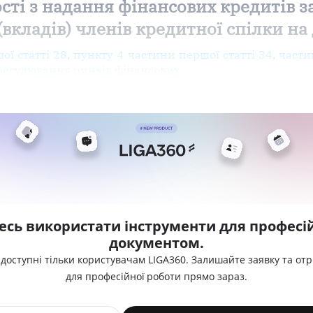
сті з надання фінансових кредитів з
 (вкладів) членів кредитної спілки н
ої статті 28
,
пункту 4 частини першої статті 34
,
части
 регулювання ринків фінансових
есь використати інструменти для професій
документом.
 доступні тільки користувачам LIGA360. Залишайте заявку та от
для професійної роботи прямо зараз.