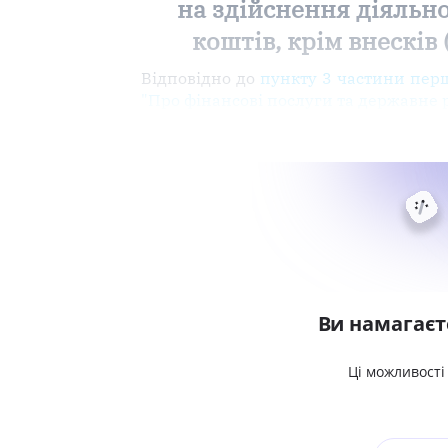
на здійснення діяльно
коштів, крім внесків
Відповідно до
пункту 3 частини перш
"Про фінансові послуги та державне
Ви намагаєт
Ці можливості