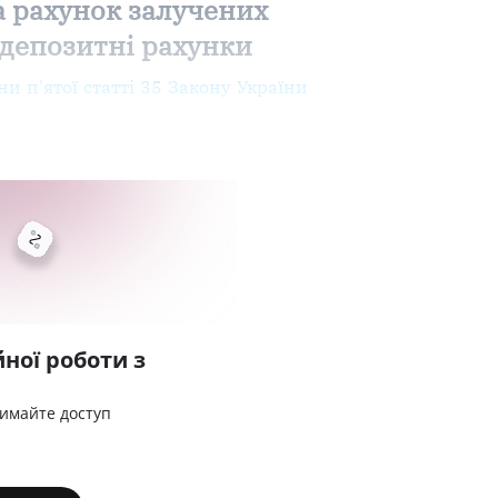
а рахунок залучених
а депозитні рахунки
ни п'ятої статті 35 Закону України
ної роботи з
римайте доступ