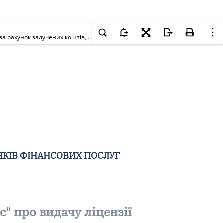
Про залишення без розгляду заяви кредитної спілки "Кредекс" про видачу ліцензії на здійснення діяльності з надання фінансових кредитів за рахунок залучених коштів, крім внесків (вкладів) членів кредитної спілки на депозитні рахунки
НКІВ ФІНАНСОВИХ ПОСЛУГ
" про видачу ліцензії