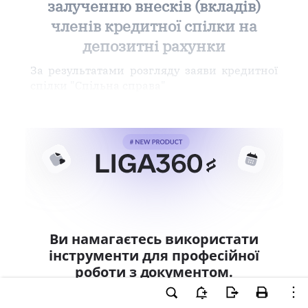
залученню внесків (вкладів)
членів кредитної спілки на
депозитні рахунки
За результатами розгляду заяви кредитної
спілки "Спільна справа"
Ви намагаєтесь використати
інструменти для професійної
роботи з документом.
Ці можливості доступні тільки користувачам
LIGA360. Залишайте заявку та отримайте