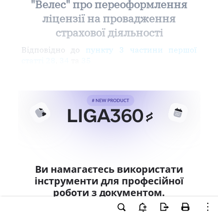
"Велес" про переоформлення
ліцензії на провадження
страхової діяльності
Відповідно до
пункту 3 частини першої
статті 28
,
34
та
35
Ви намагаєтесь використати
інструменти для професійної
роботи з документом.
Ці можливості доступні тільки користувачам
LIGA360. Залишайте заявку та отримайте