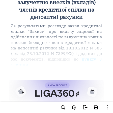
залученню внесків (вкладів)
членів кредитної спілки на
депозитні рахунки
За результатами розгляду заяви кредитної
спілки "Захист" про видачу ліцензії на
здійснення діяльності по залученню коштів
внесків (вкладів) членів кредитної спілки
на депозитні рахунки від 18.10.2012 N 385
(вх. від 23.10.2012 N 7399/КУ) і доданих до
неї документів, відповідно до
пункту 3
частини