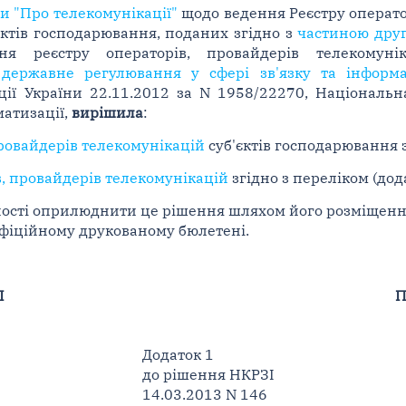
ни "Про телекомунікації"
щодо ведення Реєстру операто
'єктів господарювання, поданих згідно з
частиною друг
ня реєстру операторів, провайдерів телекомун
 державне регулювання у сфері зв'язку та інформа
ції України 22.11.2012 за N 1958/22270, Національн
матизації,
вирішила
:
провайдерів телекомунікацій
суб'єктів господарювання з
в, провайдерів телекомунікацій
згідно з переліком (дода
ності оприлюднити це рішення шляхом його розміщення
офіційному друкованому бюлетені.
І
П
Додаток 1
до рішення НКРЗІ
14.03.2013 N 146