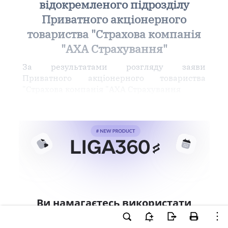
відокремленого підрозділу
Приватного акціонерного
товариства "Страхова компанія
"АХА Страхування"
За результатами розгляду заяви
Приватного акціонерного товариства
"Страхова компанія "АХА Страхування
Ви намагаєтесь використати
інструменти для професійної
роботи з документом.