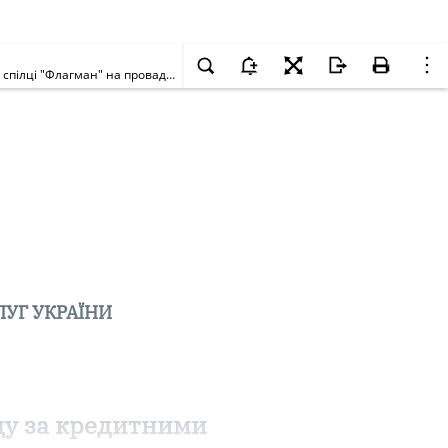
Про схвалення рішення директора департаменту нагляду за кредитними установами про видачу ліцензії Миколаївській обласній кредитній спілці "Флагман" на провадження діяльності по залученню внесків (вкладів) членів кредитної спілки на депозитні рахунки
ЛУГ УКРАЇНИ
ду за кредитними