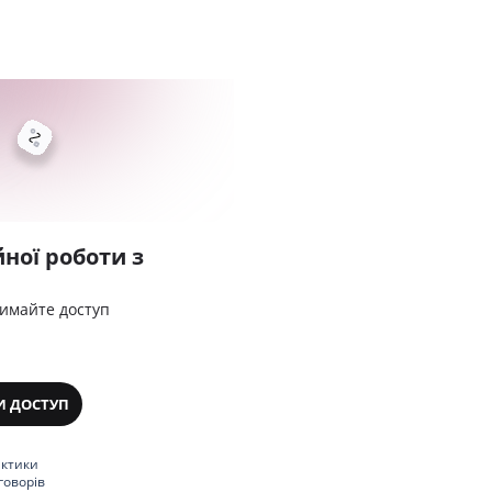
ної роботи з
римайте доступ
И ДОСТУП
актики
говорів