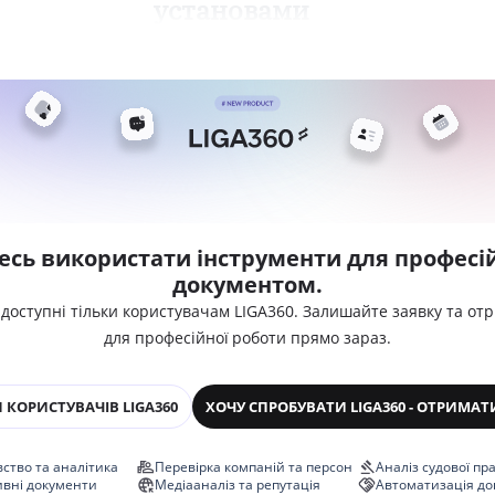
установами
есь використати інструменти для професій
документом.
 доступні тільки користувачам LIGA360. Залишайте заявку та от
для професійної роботи прямо зараз.
 КОРИСТУВАЧІВ LIGA360
ХОЧУ СПРОБУВАТИ LIGA360 - ОТРИМАТ
ство та аналітика
Перевірка компаній та персон
Аналіз судової пр
ивні документи
Медіааналіз та репутація
Автоматизація до