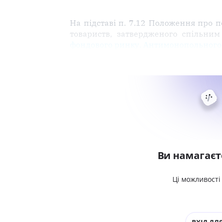
На підставі п. 7.12 Положення про 
товариств, затвердженого спільни
фондового ринку, Антимонопольного к
Ви намагаєт
Ці можливості
ВХІД ДЛЯ