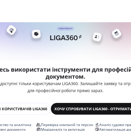
есь використати інструменти для професій
документом.
 доступні тільки користувачам LIGA360. Залишайте заявку та от
для професійної роботи прямо зараз.
 КОРИСТУВАЧІВ LIGA360
ХОЧУ СПРОБУВАТИ LIGA360 - ОТРИМАТ
ство та аналітика
Перевірка компаній та персон
Аналіз судової пр
ивні документи
Медіааналіз та репутація
Автоматизація до