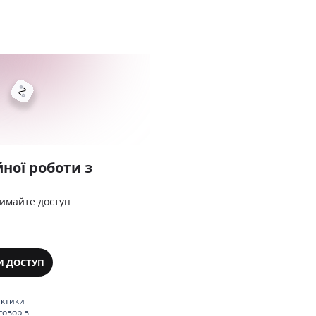
ної роботи з
римайте доступ
И ДОСТУП
актики
говорів