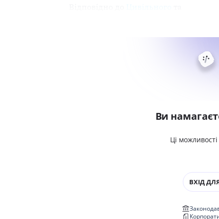
Відповідно до
Цивільного
та
Ви намагаєт
Ці можливості
ВХІД ДЛЯ
Законодав
Корпорат