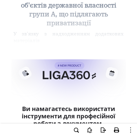
об'єктів державної власності
групи А, що підлягають
приватизації
У зв'язку з надходженням додаткових
матеріалів
Ви намагаєтесь використати
інструменти для професійної
роботи з документом.
Ці можливості доступні тільки користувачам