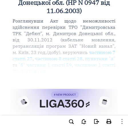
Донецької обл. (НР N 0947 від
11.06.2003)
Розглянувши Акт щодо неможливості
здійснення перевірки ТРО "Димитровська
ТРК "Дебют", м. Димитров Донецької обл.,
від 30.11.2012 (кабельне мовлення,
ретрансляція програм ЗАТ "Новий канал",
м. Київ, 23 год./добу), керуючись
частиною 7
статті 27
,
частиною 8 статті 28
,
пунктами "а"
та
"б" частини 1 статті 59
,
частиною 1 статті
70
,
частинами