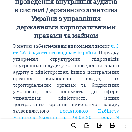
проведення внутрішніх аудитів
в системі Державного агентства
України з управління
державними корпоративними
правами та майном
З метою забезпечення виконання вимог
ч. 3
ст. 26 Бюджетного кодексу України
, Порядку
утворення структурних підрозділів
внутрішнього аудиту та проведення такого
аудиту в міністерствах, інших центральних
органах виконавчої влади, їх
територіальних органах та бюджетних
установах, які належать до сфери
управління міністерств, інших
центральних органів виконавчої влади,
затвердженого
постановою Кабінету
Міністрів України від 28.09.2011 року N
1001
, Стандартів внутрішнього аудиту,
затверджених
наказом Міністерства