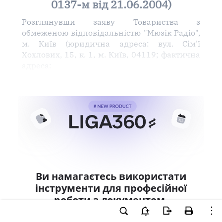
0137-м від 21.06.2004)
Розглянувши заяву Товариства з
обмеженою відповідальністю "Мюзік Радіо",
м. Київ (юридична адреса: вул. Сім'ї
Хохлових, 15, к. 1, м. Київ, 04119; фактична
адреса:
Ви намагаєтесь використати
інструменти для професійної
роботи з документом.
Ці можливості доступні тільки користувачам