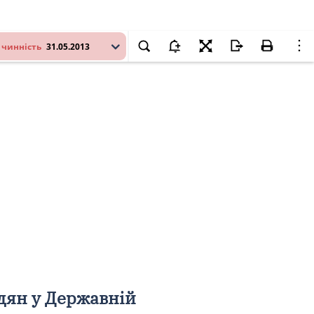
 чинність
31.05.2013
дян у Державній