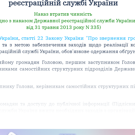
реєстраційній службі України
Наказ втратив чинність
ідно з наказом Державної реєстраційної служби Україн
від 31 травня 2013 року N 335)
 України
,
статті 22 Закону України "Про звернення гр
та з метою забезпечення заходів щодо реалізації 
аційній службі України, обов'язкове одержання обґрун
рийому громадян Головою, першим заступником Голов
никами самостійних структурних підрозділів Державн
упнику Голови, керівникам самостійних структурних п
омадян та доступу до публічної інформації (Підлісни
служби України вжити необхідних заходів з організації