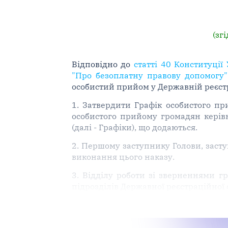
(зг
Відповідно до
статті 40 Конституції
"Про безоплатну правову допомогу"
особистий прийом у Державній реєстр
1. Затвердити Графік особистого п
особистого прийому громадян керів
(далі - Графіки), що додаються.
2. Першому заступнику Голови, заст
виконання цього наказу.
3. Відділу роботи зі зверненнями гр
підрозділів Державної реєстраційної 