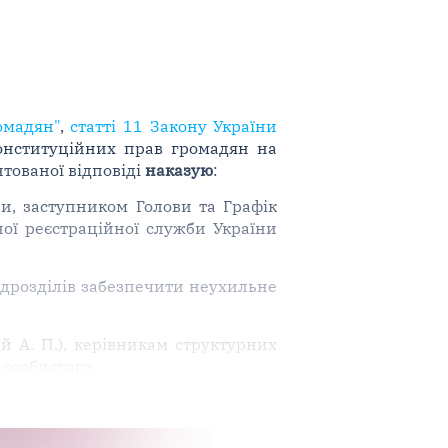
и
омадян"
,
статті 11 Закону України
конституційних прав громадян на
тованої відповіді
наказую
:
и, заступником Голови та Графік
ої реєстраційної служби України
ідрозділів забезпечити неухильне
й А. П.), керівникам структурних
 особистого