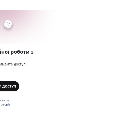
ної роботи з
римайте доступ
И ДОСТУП
актики
говорів