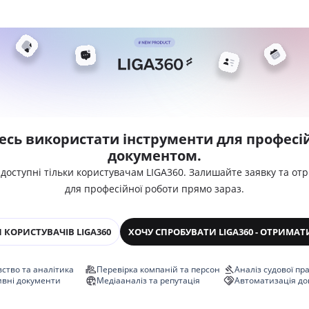
есь використати інструменти для професій
документом.
 доступні тільки користувачам LIGA360. Залишайте заявку та от
для професійної роботи прямо зараз.
 КОРИСТУВАЧІВ LIGA360
ХОЧУ СПРОБУВАТИ LIGA360 - ОТРИМАТ
ство та аналітика
Перевірка компаній та персон
Аналіз судової пр
ивні документи
Медіааналіз та репутація
Автоматизація до