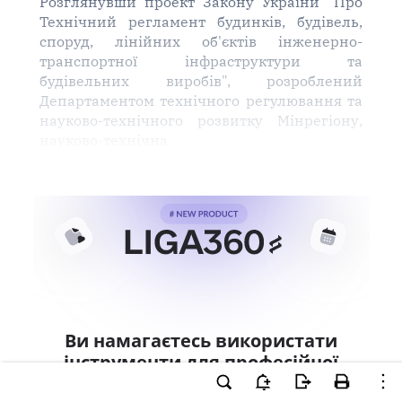
Розглянувши проект Закону України "Про
Технічний регламент будинків, будівель,
споруд, лінійних об'єктів інженерно-
транспортної інфраструктури та
будівельних виробів", розроблений
Департаментом технічного регулювання та
науково-технічного розвитку Мінрегіону,
науково-технічна
Ви намагаєтесь використати
інструменти для професійної
роботи з документом.