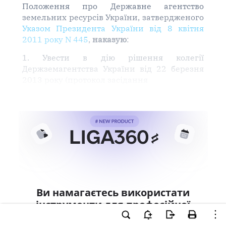
Положення про Державне агентство
земельних ресурсів України, затвердженого
Указом Президента України від 8 квітня
2011 року N 445
,
наказую
:
1. Увести в дію рішення колегії
Держземагентства України від 22 березня
2013 року (протокол засідання
Ви намагаєтесь використати
інструменти для професійної
роботи з документом.