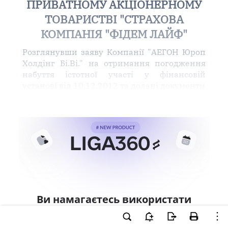
ПРИВАТНОМУ АКЦІОНЕРНОМУ
ТОВАРИСТВІ "СТРАХОВА
КОМПАНІЯ "ФІДЕМ ЛАЙФ"
Розглянувши заяву Компанії "АЕГОН Юроп
Холдінг Бі.Ві." на отримання погодження
набуття істотної участі у фінансовій
установі від 10.12.2012 та додані документи
Ви намагаєтесь використати
інструменти для професійної
роботи з документом.